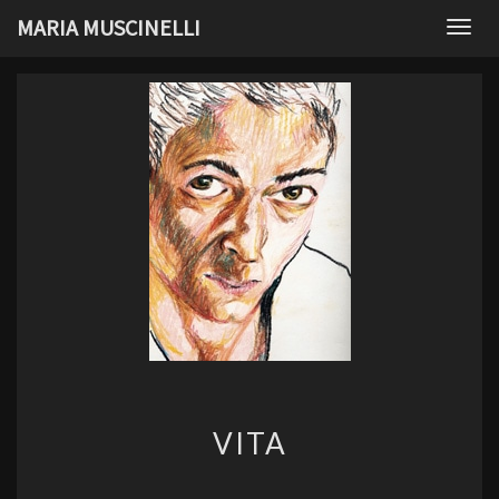
Skip
MARIA MUSCINELLI
Togg
to
navig
content
VITA
VITA